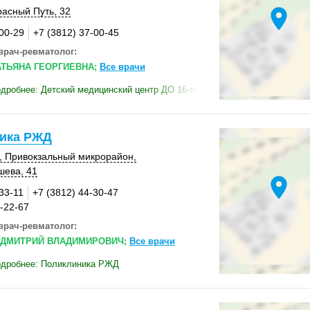
location_on
Красный Путь, 32
-00-29
+7 (3812) 37-00-45
врач-ревматолог:
АТЬЯНА ГЕОРГИЕВНА;
Все врачи
дробнее: Детский медицинский центр ДО 16-ти
ика РЖД
, Привокзальный микрорайон,
шева, 41
location_on
33-11
+7 (3812) 44-30-47
4-22-67
врач-ревматолог:
ДМИТРИЙ ВЛАДИМИРОВИЧ;
Все врачи
одробнее: Поликлиника РЖД