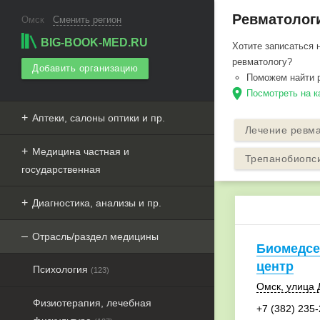
Ревматологи
Омск
Сменить регион
BIG-BOOK-MED.RU
Хотите записаться 
ревматологу?
Добавить организацию
Поможем найти 
Посмотреть на к
Аптеки, салоны оптики и пр.
Лечение ревма
Медицина частная и
Трепанобиопс
государственная
Диагностика, анализы и пр.
Отрасль/раздел медицины
Биомедсе
центр
Психология
(123)
Омск
, улица 
Физиотерапия, лечебная
+7 (382) 235