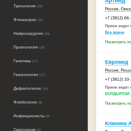
АртМед
Трихология
(20)
Россия
,
Омск
+7 (3812) 66
Фтизиатрия
(19)
Прием ведет 
Все врачи
Нейрохирургия
(18)
Посмотреть п
Проктология
(18)
Генетика
Евромед
(17)
Россия
,
Росс
Гематология
(17)
+7 (3812) 33
Прием ведет 
Дефектология
(10)
БОЛДЫРЕВА 
Флебология
(8)
Посмотреть п
Инфекционисты
(8)
Клиника 
Сексология
(6)