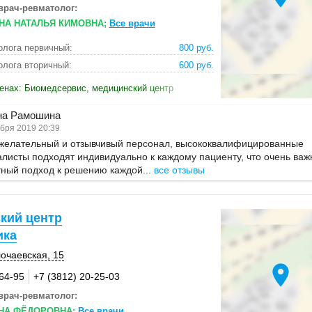
врач-ревматолог:
А НАТАЛЬЯ КИМОВНА;
Все врачи
олога первичный:
800 руб.
лога вторичный:
600 руб.
енах: Биомедсервис, медицинский центр
на Рамошина
бря 2019 20:39
желательный и отзывчивый персонал, высококвалифицированные
листы подходят индивидуально к каждому пациенту, что очень важ
ный подход к решению каждой...
все отзывы
кий центр
ика
лочаевская, 15
location_on
-64-95
+7 (3812) 20-25-03
врач-ревматолог:
НА ФЁДОРОВНА;
Все врачи