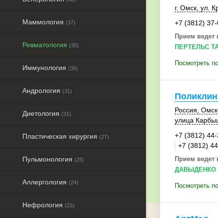
г. Омск
, ул. 
Маммология
+7 (3812) 37
(37)
Прием ведет 
Ревматология
(35)
ПЕРТЕЛЬС Т
Посмотреть по
Иммунология
(35)
Андрология
(31)
Поликлин
Россия
,
Омск
Диетология
(31)
улица Карбы
+7 (3812) 44-
Пластическая хирургия
(27)
+7 (3812) 4
Пульмонология
Прием ведет 
(25)
ДАВЫДЕНКО 
Аллергология
(24)
Посмотреть п
Нефрология
(23)