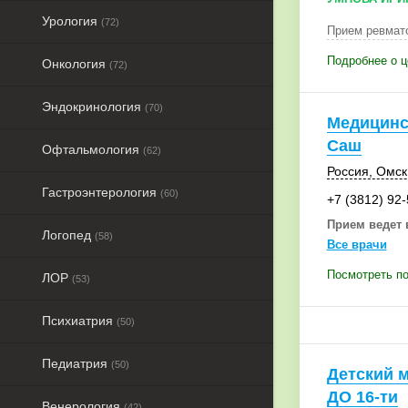
Урология
(72)
Прием ревмат
Подробнее о ц
Онкология
(72)
Эндокринология
(70)
Медицинс
Саш
Офтальмология
(62)
Россия
,
Омск
Гастроэнтерология
(60)
+7 (3812) 92
Прием ведет 
Логопед
(58)
Все врачи
Посмотреть по
ЛОР
(53)
Психиатрия
(50)
Педиатрия
(50)
Детский 
ДО 16-ти
Венерология
(42)