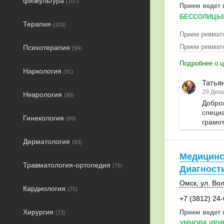
физкультура
(107)
Прием ведет 
БЕССОЛИЦЫН
Терапия
(103)
Прием ревмат
Прием ревмато
Психотерапия
(94)
Подробнее о ц
Наркология
(91)
Татья
29 Дека
Неврология
(90)
Добро
специа
Гинекология
(89)
грамот
Дерматология
(83)
Медицинс
Травматология-ортопедия
(79)
Диагност
Омск
, ул. Во
Кардиология
(75)
+7 (3812) 24
Хирургия
Прием ведет 
(73)
УМНОВА ИРИ