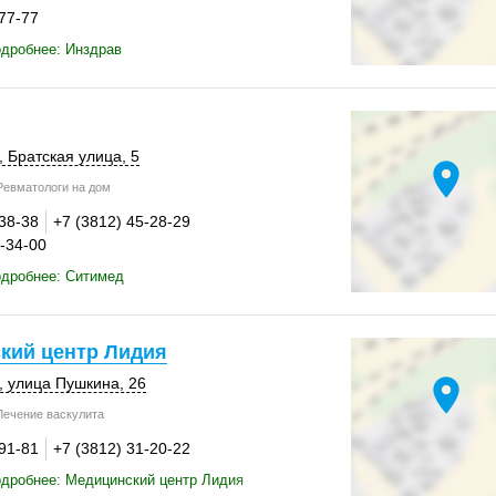
-77-77
дробнее: Инздрав
,
Братская улица, 5
location_on
евматологи на дом
-38-38
+7 (3812) 45-28-29
5-34-00
одробнее: Ситимед
кий центр Лидия
location_on
,
улица Пушкина, 26
ечение васкулита
-91-81
+7 (3812) 31-20-22
дробнее: Медицинский центр Лидия