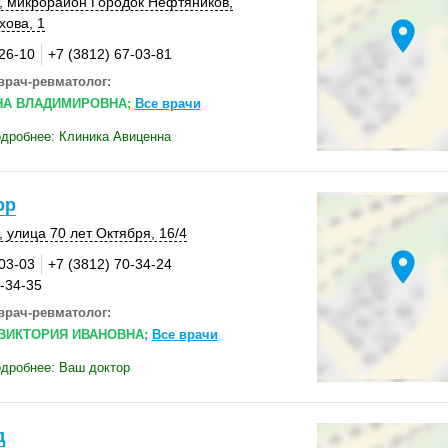
, микрорайон Городок Нефтяников,
хова, 1
location_on
-26-10
+7 (3812) 67-03-81
врач-ревматолог:
НА ВЛАДИМИРОВНА;
Все врачи
дробнее: Клиника Авиценна
ор
, улица 70 лет Октября,
16/4
location_on
-03-03
+7 (3812) 70-34-24
0-34-35
врач-ревматолог:
ВИКТОРИЯ ИВАНОВНА;
Все врачи
дробнее: Ваш доктор
д