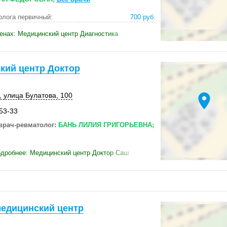
олога первичный:
700 руб.
енах: Медицинский центр Диагностика
кий центр Доктор
location_on
,
улица Булатова
,
100
-53-33
врач-ревматолог:
БАНЬ ЛИЛИЯ ГРИГОРЬЕВНА;
дробнее: Медицинский центр Доктор Саш
медицинский центр