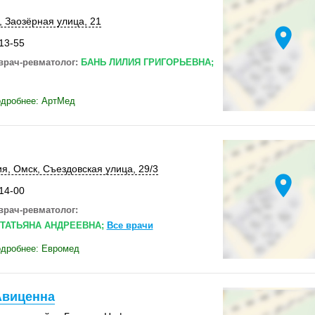
,
Заозёрная улица, 21
location_on
-13-55
врач-ревматолог:
БАНЬ ЛИЛИЯ ГРИГОРЬЕВНА;
одробнее: АртМед
ия
,
Омск
,
Съездовская улица
,
29/3
location_on
-14-00
врач-ревматолог:
ТАТЬЯНА АНДРЕЕВНА;
Все врачи
одробнее: Евромед
Авиценна