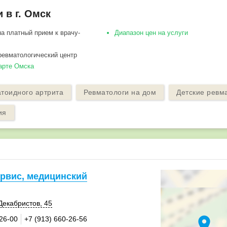
 в г. Омск
на платный прием к врачу-
Диапазон цен на услуги
ревматологический центр
арте Омска
тоидного артрита
Ревматологи на дом
Детские ревм
ия
рвис, медицинский
Декабристов, 45
location_on
-26-00
+7 (913) 660-26-56