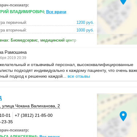
врач-психиатр:
РИЙ ВЛАДИМИРОВИЧ;
Все врачи
ра первичный:
1200 руб.
ра вторичный:
1000 руб.
енах: Биомедсервис, медицинский центр
на Рамошина
бря 2019 20:39
желательный и отзывчивый персонал, высококвалифицированные
листы подходят индивидуально к каждому пациенту, что очень важ
ный подход к решению каждой...
все отзывы
д
, улица Чокана Валиханова, 2
location_on
-10-01
+7 (3812) 21-85-00
3-23-35
врач-психиатр:
ЛЬГА АЛЕКСЕЕВНА;
Все врачи