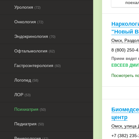
поехал
Урология
(72)
Онкология
(72)
Нарколог
"Новый В
Эндокринология
(70)
Омск
,
Раздол
8 (800) 250-4
Офтальмология
(62)
Прием ведет 
Гастроэнтерология
ЕВСЕЕВ ДМИ
(60)
Посмотреть по
Логопед
(58)
ЛОР
(53)
Биомедсе
Психиатрия
(50)
центр
Педиатрия
(50)
Омск
, улица 
+7 (382) 235
Венерология
(42)