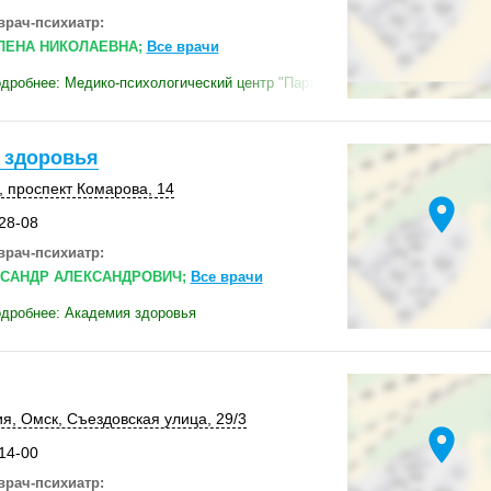
врач-психиатр:
ЛЕНА НИКОЛАЕВНА;
Все врачи
дробнее: Медико-психологический центр "Парацельс"
 здоровья
, проспект Комарова, 14
location_on
-28-08
врач-психиатр:
САНДР АЛЕКСАНДРОВИЧ;
Все врачи
дробнее: Академия здоровья
ия
,
Омск
,
Съездовская улица
,
29/3
location_on
-14-00
врач-психиатр: