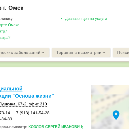
 г. Омск
клинику
Диапазон цен на услуги
арте Омска
атр?
иатра?
ческих заболеваний
Терапия в психиатрии
Психи
циальной
ации "Основа жизни"
Пушкина
,
67к2
,
офис 310
location_on
-73-14
+7 (913) 141-54-28
5-84-89
врач-психиатр:
КОЗЛОВ СЕРГЕЙ ИВАНОВИЧ;