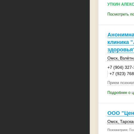
УТКИН АЛЕК
Посмотреть п
Анонимна
клиника 
здоровья
Омск
,
Взлётн
+7 (904) 327
+7 (923) 76
Прием психиат
Подробнее о ц
ООО "Цен
Омск
,
Тарска
Психиатрия:
Пос