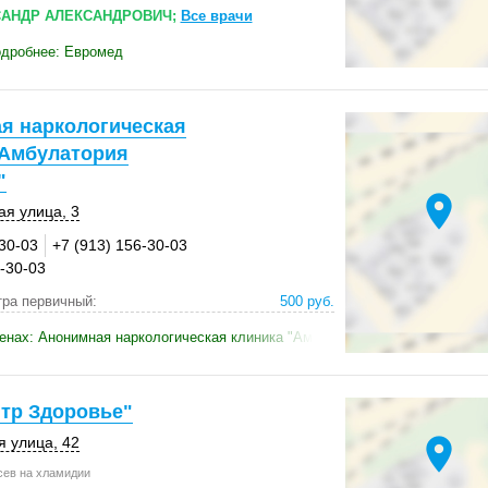
САНДР АЛЕКСАНДРОВИЧ;
Все врачи
одробнее: Евромед
я наркологическая
"Амбулатория
"
location_on
ая улица, 3
-30-03
+7 (913) 156-30-03
8-30-03
ра первичный:
500 руб.
енах: Анонимная наркологическая клиника "Амбулатория здоровья"
тр Здоровье"
location_on
я улица, 42
ев на хламидии