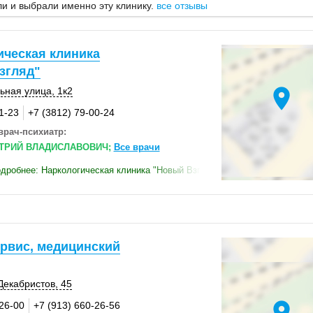
и и выбрали именно эту клинику.
все отзывы
ическая клиника
згляд"
location_on
ьная улица
,
1к2
1-23
+7 (3812) 79-00-24
врач-психиатр:
ТРИЙ ВЛАДИСЛАВОВИЧ;
Все врачи
дробнее: Наркологическая клиника "Новый Взгляд"
рвис, медицинский
Декабристов, 45
location_on
-26-00
+7 (913) 660-26-56