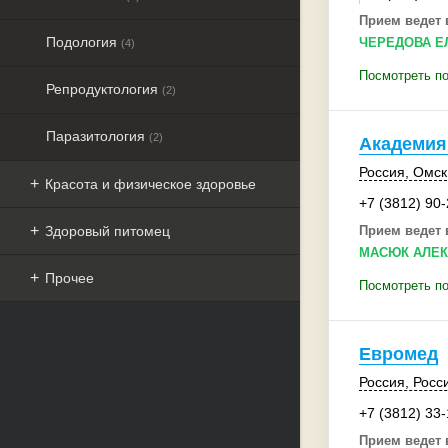
Прием ведет 
Подология
ЧЕРЕДОВА Е
(4)
Посмотреть по
Репродуктология
(2)
Паразитология
(2)
Академия
Россия
,
Омск
Красота и физическое здоровье
+7 (3812) 90
Здоровый питомец
Прием ведет 
МАСЮК АЛЕК
Прочее
Посмотреть по
Евромед
Россия
,
Росс
+7 (3812) 33
Прием ведет 