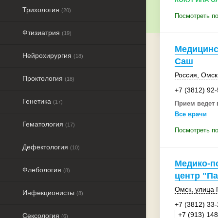
Трихология
(20)
Посмотреть по
Фтизиатрия
(19)
Медицинс
Нейрохирургия
(18)
Саш
Россия
,
Омск
Проктология
(18)
+7 (3812) 92
Генетика
(17)
Прием ведет 
Все врачи
Гематология
(17)
Посмотреть по
Дефектология
(10)
Медико-п
Флебология
(8)
центр "П
Омск
,
улица 
Инфекционисты
(8)
+7 (3812) 33
+7 (913) 14
Сексология
(6)