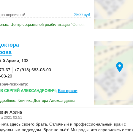
ра первичный:
2500 руб.
енах: Центр социальной реабилитации "Основа жизни"
Доктора
рова
5-й Армии
,
133
location_on
-73-67
+7 (913) 683-03-00
-03-20
врач-психиатр:
В СЕРГЕЙ АЛЕКСАНДРОВИЧ;
Все врачи
дробнее: Клиника Доктора Александрова
евич Арина
а 2021 02:51
ила здесь своего брата. Отличный и профессиональный врач с
дуальным подходом. Брат не пьёт! Мы рады, что справились с эти