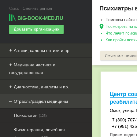
Психиатры в
Омск
Сменить регион
BIG-BOOK-MED.RU
Поможем найти 
Посмотреть на к
Добавить организацию
Что лечит психи
Как пройти псих
Аптеки, салоны оптики и пр.
Лечение психи
Медицина частная и
государственная
Диагностика, анализы и пр.
Центр со
Отрасль/раздел медицины
реабилит
Омск
,
улица 
Психология
(123)
+7 (800) 707
+7 (951) 42
Физиотерапия, лечебная
Прием ведет 