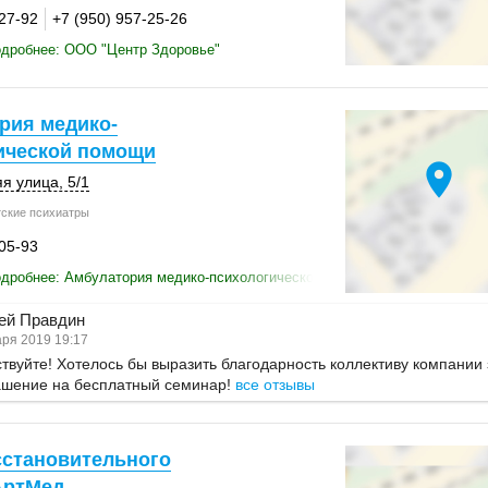
-27-92
+7 (950) 957-25-26
одробнее: ООО "Центр Здоровье"
рия медико-
ической помощи
location_on
я улица
,
5/1
ские психиатры
-05-93
одробнее: Амбулатория медико-психологической помощи
ей Правдин
ря 2019 19:17
твуйте! Хотелось бы выразить благодарность коллективу компании 
ашение на бесплатный семинар!
все отзывы
сстановительного
АртМед