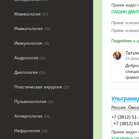
Прием ведет 
ПАШИН ДМИТ
Маммология
(37)
Прием психиат
Ревматология
(35)
Прием психиат
Подробнее о ц
Иммунология
(35)
Татья
Андрология
(31)
29 Дека
Добро
специа
Диетология
(31)
грамот
Пластическая хирургия
(27)
Ультраме
Пульмонология
(25)
Россия
,
Омск
Аллергология
(24)
+7 (3812) 51
+7 (3812) 5
Нефрология
(23)
Прием ведет 
КОКУРИНА О