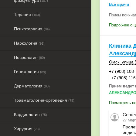
физкультура
(107)
Все врачи
Терапия
Прием психиат
(103)
Подробнее о ц
Психотерапия
(94)
Наркология
(91)
Клиника 
Александ
Неврология
(90)
Омск
,
улица 
+7 (908) 108
Гинекология
(89)
+7 (908) 116
Дерматология
Прием ведет 
(83)
АЛЕКСАНДРО
Травматология-ортопедия
(79)
Посмотреть по
Кардиология
Серге
(75)
27 Март
Пролеч
Хирургия
(73)
индиви