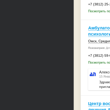
+7 (3812) 25
Посмотреть п
Амбулато
психолог
Омск
,
Средня
Психиатрия:
Дет
+7 (3812) 59
Посмотреть п
Алекс
15 Янва
Здравс
пригл
Центр во
лечения 