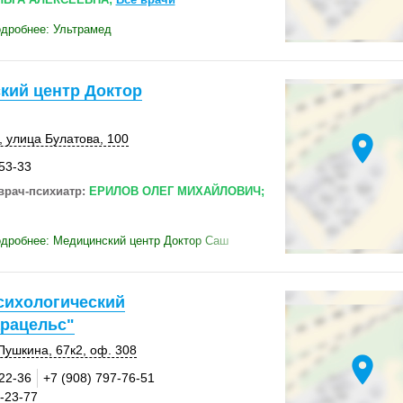
дробнее: Ультрамед
кий центр Доктор
location_on
,
улица Булатова
,
100
-53-33
врач-психиатр:
ЕРИЛОВ ОЛЕГ МИХАЙЛОВИЧ;
дробнее: Медицинский центр Доктор Саш
сихологический
арацельс"
Пушкина
,
67к2
,
оф. 308
location_on
-22-36
+7 (908) 797-76-51
8-23-77